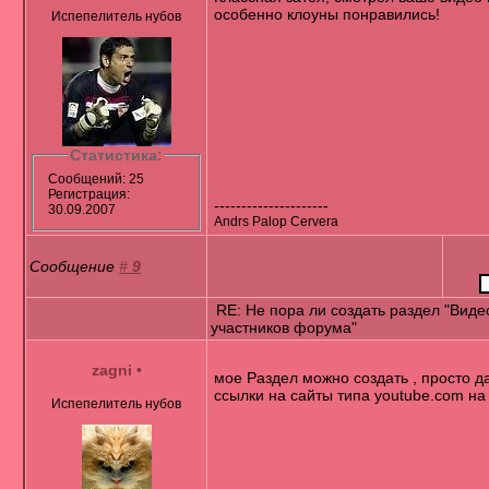
особенно клоуны понравились!
Испепелитель нубов
Статистика:
Сообщений: 25
Регистрация:
---------------------
30.09.2007
Andrs Palop Cervera
Сообщение
#
9
RE: Не пора ли создать раздел "Виде
участников форума"
zagni
•
мое Раздел можно создать , просто д
ссылки на сайты типа youtube.com на
Испепелитель нубов