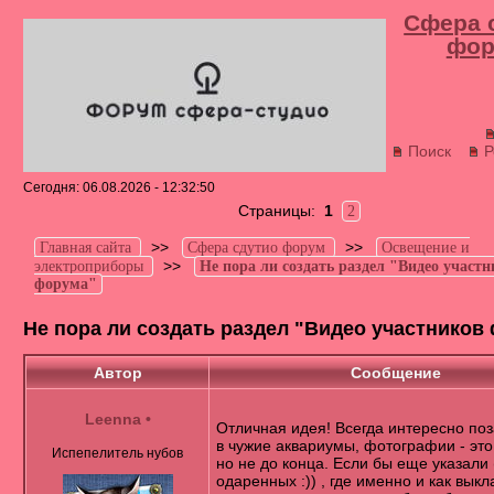
Сфера 
фор
Поиск
Р
Сегодня: 06.08.2026 - 12:32:50
Страницы:
1
2
>>
>>
Главная сайта
Сфера сдутио форум
Освещение и
>>
электроприборы
Не пора ли создать раздел "Видео участ
форума"
Не пора ли создать раздел "Видео участников
Автор
Сообщение
Leenna
•
Отличная идея! Всегда интересно по
в чужие аквариумы, фотографии - это
Испепелитель нубов
но не до конца. Если бы еще указали
одаренных :)) , где именно и как вык