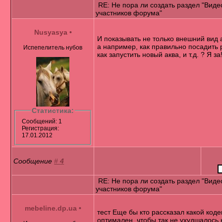
RE: Не пора ли создать раздел "Виде
участников форума"
Nusyasya
•
И показывать не только внешний вид 
а например, как правильно посадить 
Испепелитель нубов
как запустить новый аква, и т.д. ? Я за!
Статистика:
Сообщений: 1
Регистрация:
17.01.2012
Сообщение
#
4
RE: Не пора ли создать раздел "Виде
участников форума"
mebeline.dp.ua
•
тест Еще бы кто рассказал какой коде
оптимален, чтобы так не ухудшалось 