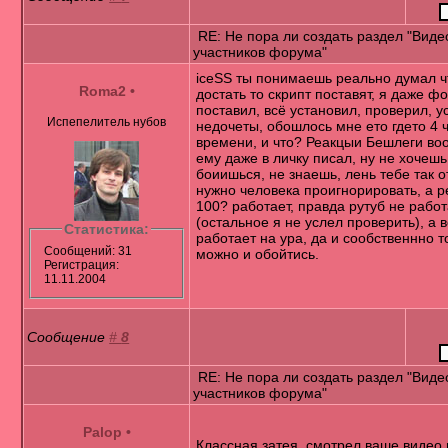
RE: Не пора ли создать раздел "Виде
участников форума"
iceSS ты понимаешь реально думал ч
Roma2
•
достать то скрипт поставят, я даже ф
поставил, всё установил, проверил, у
Испепелитель нубов
недочеты, обошлось мне ето гдето 4 
времени, и что? Реакцыи Бешлеги воо
ему даже в личку писал, ну не хочешь
боиишься, не знаешь, лень тебе так о
нужно человека проигнорировать, а р
100? работает, правда рутуб не рабо
(остальное я не услел проверить), а 
Статистика:
работает на ура, да и сообственнно т
Сообщений: 31
можно и обойтись.
Регистрация:
11.11.2004
Сообщение
#
8
RE: Не пора ли создать раздел "Виде
участников форума"
Palop
•
Классная затея, смотрел ваше видео 