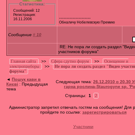
Статистика:
Сообщений: 12
Регистрация:
---------------------
16.11.2006
Обналичу Нобелевскую Премию
Сообщение
#
10
RE: Не пора ли создать раздел "Виде
участников форума"
>>
>>
Главная сайта
Сфера сдутио форум
Освещение и
>>
электроприборы
Не пора ли создать раздел "Видео участ
форума"
◄
Пошук кави в
Следующая тема:
26.12.2010 о 20.30 
Києві
: Предыдущая
гарна рослина-Staurogyne sp. 'Po
тема
Страницы:
1
2
Администратор запретил отвечать гостям на сообщения! Для 
пройдите по ссылке:
зарегистрироваться
Участники