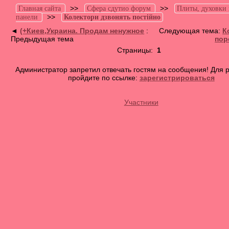
>>
>>
Главная сайта
Сфера сдутио форум
Плиты, духовки
>>
панели
Колектори дзвонять постійно
◄
(+Киев,Украина. Продам ненужное
:
Следующая тема:
К
Предыдущая тема
пор
Страницы:
1
Администратор запретил отвечать гостям на сообщения! Для 
пройдите по ссылке:
зарегистрироваться
Участники