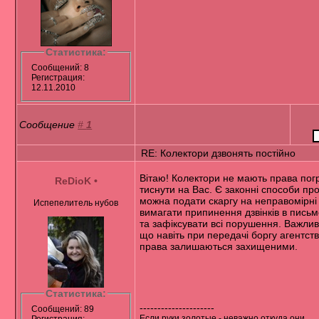
Статистика:
Сообщений: 8
Регистрация:
12.11.2010
Сообщение
#
1
RE: Колектори дзвонять постійно
Вітаю! Колектори не мають права пог
ReDioK
•
тиснути на Вас. Є законні способи прот
можна подати скаргу на неправомірні д
Испепелитель нубов
вимагати припинення дзвінків в письм
та зафіксувати всі порушення. Важлив
що навіть при передачі боргу агентств
права залишаються захищеними.
Статистика:
---------------------
Сообщений: 89
Если руки золотые - неважно откуда они
Регистрация: