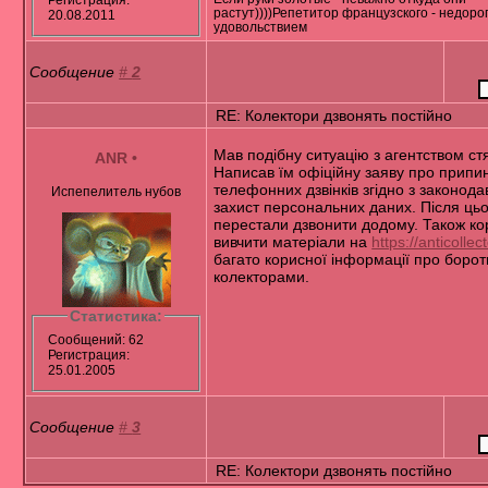
растут))))Репетитор французского - недорог
20.08.2011
удовольствием
Сообщение
#
2
RE: Колектори дзвонять постійно
Мав подібну ситуацію з агентством ст
ANR
•
Написав їм офіційну заяву про припи
телефонних дзвінків згідно з законод
Испепелитель нубов
захист персональних даних. Після ць
перестали дзвонити додому. Також ко
вивчити матеріали на
https://anticollec
багато корисної інформації про борот
колекторами.
Статистика:
Сообщений: 62
Регистрация:
25.01.2005
Сообщение
#
3
RE: Колектори дзвонять постійно