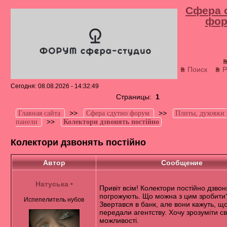
Сфера 
фор
Поиск
Р
Сегодня: 08.08.2026 - 14:32:49
Страницы:
1
>>
>>
Главная сайта
Сфера сдутио форум
Плиты, духовки
>>
панели
Колектори дзвонять постійно
Колектори дзвонять постійно
Автор
Сообщение
Натуська
•
Привіт всім! Колектори постійно дзвоня
погрожують. Що можна з цим зробити
Испепелитель нубов
Звертався в банк, але вони кажуть, щ
передали агентству. Хочу зрозуміти св
можливості.