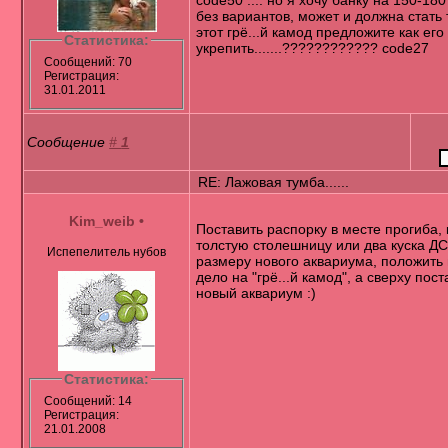
code50 .... но я хочу банку на 150-180
без вариантов, может и должна стать 
этот грё...й камод предложите как его
Статистика:
укрепить.......???????????? code27
Сообщений: 70
Регистрация:
31.01.2011
Сообщение
#
1
RE: Лажовая тумба......
Kim_weib
•
Поставить распорку в месте прогиба, 
толстую столешницу или два куска Д
Испепелитель нубов
размеру нового аквариума, положить 
дело на "грё...й камод", а сверху пост
новый аквариум :)
Статистика:
Сообщений: 14
Регистрация:
21.01.2008