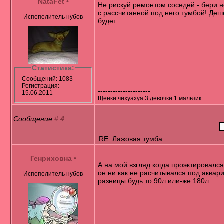
NataFet
•
Не рискуй ремонтом соседей - бери 
с рассчитанной под него тумбой! Де
Испепелитель нубов
будет........
Статистика:
Сообщений: 1083
Регистрация:
---------------------
15.06.2011
Щенки чихуахуа 3 девочки 1 мальчик
Сообщение
#
4
RE: Лажовая тумба......
Генриховна
•
А на мой взгляд когда проэктировался
он ни как не расчитывался под аквар
Испепелитель нубов
разницы будь то 90л или-же 180л.