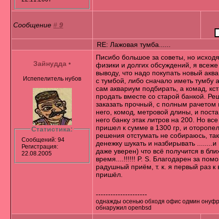
Сообщение
#
9
RE: Лажовая тумба......
Писибо большое за советы, но исходя
Зайнудда
•
физики и долгих обсуждений, я всеже
выводу, что надо покупать новый акв
Испепелитель нубов
с тумбой, либо сначало иметь тумбу 
сам аквариум подбирать, а комад, кс
продать вместе со старой банкой. Ре
заказать прочный, с полным рачетом 
него, комод, метровой длины, и поста
него банку этак литров на 200. Но все
пришел к сумме в 1300 гр, и оторопел
Статистика:
решения отстумать не собираюсь, так
Сообщений: 94
денежку шукать и назбирывать ........
Регистрация:
даже уверен) что всё получится в бл
22.08.2005
время....!!!!!! P. S. Благодарен за пом
радушный приём, т. к. я первый раз к
пришёл.
---------------------
однажды осенью обходя офис одмин онуф
обнаружил openbsd