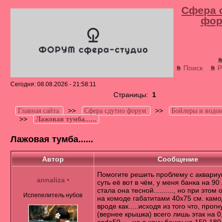
Сфера 
фор
Поиск
Р
Сегодня: 08.08.2026 - 21:58:11
Страницы:
1
>>
>>
Главная сайта
Сфера сдутио форум
Бойлеры и водон
>>
Лажовая тумба......
Лажовая тумба......
Автор
Сообщение
Помогите решить проблему с аквариумо
annaliza
•
суть её вот в чём, у меня банка на 90 л. 
стала она тесной.........., но при этом 
Испепелитель нубов
на комоде габатитами 40х75 см. кам
вроде как.....исходя из того что, прог
(вернее крышка) всего лишь этак на 0,