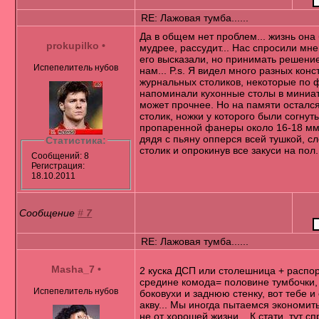
RE: Лажовая тумба......
Да в общем нет проблем... жизнь она
prokupilko
•
мудрее, рассудит... Нас спросили мн
его высказали, но принимать решение
Испепелитель нубов
нам... P.s. Я видел много разных конс
журнальных столиков, некоторые по
напоминали кухонные столы в миниа
может прочнее. Но на памяти осталс
столик, ножки у которого были согнут
пропаренной фанеры около 16-18 мм
дядя с пьяну опперся всей тушкой, с
Статистика:
столик и опрокинув все закуси на пол.
Сообщений: 8
Регистрация:
18.10.2011
Сообщение
#
7
RE: Лажовая тумба......
Masha_7
•
2 куска ДСП или столешница + распо
средине комода= половине тумбочки,
Испепелитель нубов
боковухи и заднюю стенку, вот тебе и
акву... Мы иногда пытаемся экономит
не от хорошей жизни... К стати, тут с