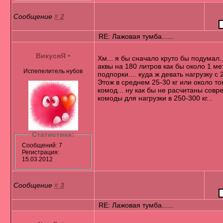
Сообщение
#
2
RE: Лажовая тумба......
ВикусяЯ
•
Хм... я бы сначало круто бы подумал.
аквы на 180 литров как бы около 1 ме
Испепелитель нубов
подпорки.... куда ж девать нагрузку с
Этож в среднем 25-30 кг или около тог
комод... ну как бы не расчитаны сов
комоды для нагрузки в 250-300 кг...
Статистика:
Сообщений: 7
Регистрация:
15.03.2012
Сообщение
#
3
RE: Лажовая тумба......