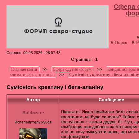
Сфера 
фор
Поиск
Р
Сегодня: 09.08.2026 - 08:57:43
Страницы:
1
>>
>>
Главная сайта
Сфера сдутио форум
Кондиционеры 
>>
климатическая техника
Сумісність креатину і бета-аланін
Сумісність креатину і бета-аланіну
Автор
Сообщение
Підкажіть! Якщо приймати бета-аланін
Buldozer
•
креатином, чи буде синергія? Роблю с
тренування + інколи додаю біг. Чув, щ
Испепелитель нубов
комбінація цих добавок часто викорис
але не хочу змішувати щось, що мож
конфліктувати.