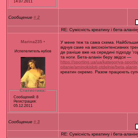
14.07.2011
Сообщение
#
2
RE: Сумісність креатину і бета-аланін
Marina235
•
У мене теж та сама схема. Найбільши
відчув саме на високоінтенсивних тре
Испепелитель нубов
де раніше вже на середині підходу 'го
та ноги. Бета-аланін беру звідси —
https://sporting.ua/ua/kategoriya-sporti
pitanie/aminokisloti-otdelnie/beta-alanin
креатин окремо. Разом працюють суп
Статистика:
Сообщений: 8
Регистрация:
05.12.2011
Сообщение
#
3
RE: Сумісність креатину і бета-аланін