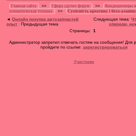
>>
>>
Главная сайта
Сфера сдутио форум
Кондиционеры 
>>
климатическая техника
Сумісність креатину і бета-аланін
◄
Онлайн покупка автозапчастей
Следующая тема:
Чт
опыт
: Предыдущая тема
спереди, ну
Страницы:
1
Администратор запретил отвечать гостям на сообщения! Для 
пройдите по ссылке:
зарегистрироваться
Участники