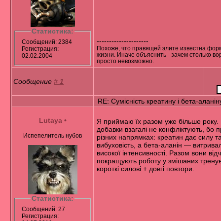
Статистика:
---------------------
Сообщений: 2384
Похоже, что правящей элите известна фор
Регистрация:
жизни. Иначе объяснить - зачем столько во
02.02.2004
просто невозможно.
Сообщение
#
1
RE: Сумісність креатину і бета-аланін
Lutaya
•
Я приймаю їх разом уже більше року. 
добавки взагалі не конфліктують, бо 
Испепелитель нубов
різних напрямках: креатин дає силу т
вибуховість, а бета-аланін — витривалі
високої інтенсивності. Разом вони від
покращують роботу у змішаних трену
короткі силові + довгі повтори.
Статистика:
Сообщений: 27
Регистрация: