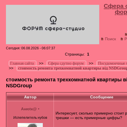
Сфера 
фор
Поиск
Р
Сегодня: 06.08.2026 - 06:07:37
Страницы:
1
>>
>>
Главная сайта
Сфера сдутио форум
Посудомоечные
>>
стоимость ремонта трехкомнатной квартиры від NSDGrou
стоимость ремонта трехкомнатной квартиры в
NSDGroup
Автор
Сообщение
Анюtк@
•
Интересует, сколько примерно стоит 
трешки — есть примерные цифры?
Испепелитель нубов