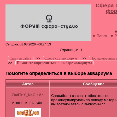
Сфера 
фор
Поиск
Р
Сегодня: 08.08.2026 - 06:24:13
Страницы:
1
>>
>>
Главная сайта
Сфера сдутио форум
Посудомоечные
>>
Помогите определиться в выборе аквариума
Помогите определиться в выборе аквариума
Автор
Сообщение
DmiTriY_NaGieV
•
Спасибки ;) за совет, обязательно
проконсультируюсь по поводу материа
Испепелитель нубов
вы всетаки взяли с выгнутым??