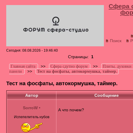
Сфера 
фор
Поиск
Р
Сегодня: 08.08.2026 - 19:46:40
Страницы:
1
>>
>>
Главная сайта
Сфера сдутио форум
Плиты, духовки
>>
панели
Тест на фосфаты, автокормушка, таймер.
Тест на фосфаты, автокормушка, таймер.
Автор
Сообщение
SorroW
•
А что почем?
Испепелитель нубов