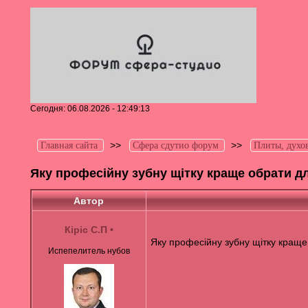
Сегодня: 06.08.2026 - 12:49:13
>>
>>
Главная сайта
Сфера сдутио форум
Плиты, духо
Яку професійну зубну щітку краще обрати д
Автор
Кіріс C.П
•
Яку професійну зубну щітку краще
Испепелитель нубов