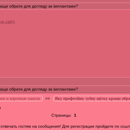
раще обрати для догляду за імплантами?
на сайті
.
раще обрати для догляду за імплантами?
>>
вки и варочные панели
Яку професійну зубну щітку краще обра
а
Страницы:
1
отвечать гостям на сообщения! Для регистрации пройдите по ссыл