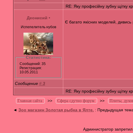
RE: Яку професійну зубну щітку к
Деонисий
•
Є багато якісних моделей, дивись
Испепелитель нубов
Статистика:
Сообщений: 35
Регистрация:
10.05.2011
Сообщение
#
3
RE: Яку професійну зубну щітку к
>>
>>
Главная сайта
Сфера сдутио форум
Плиты, духо
◄
Зоо магазин Золотая рыбка в Ялте.
: Предыдущая тем
Администратор запретил 