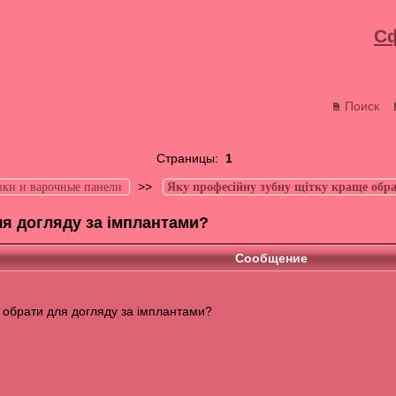
С
Поиск
Страницы:
1
>>
вки и варочные панели
Яку професійну зубну щітку краще обра
ля догляду за імплантами?
Сообщение
 обрати для догляду за імплантами?