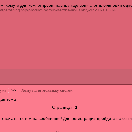
мі хомути для кожної труби, навіть якщо вони стоять біля один одног
https://fiting.top/product/homut-nerzhaveyushhiy-dn-50-aisi304/
.
>>
ума
Хомут для монтажу систем
ая тема
Страницы:
1
отвечать гостям на сообщения! Для регистрации пройдите по ссыл