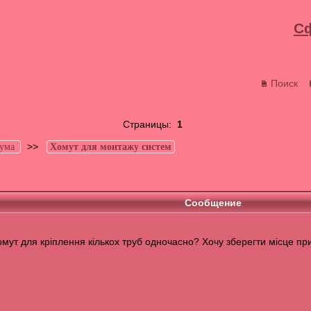
С
Поиск
Страницы:
1
>>
ума
Хомут для монтажу систем
Сообщение
мут для кріплення кількох труб одночасно? Хочу зберегти місце при