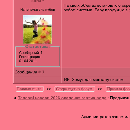
sorki
•
На своїх об'єктах встановлюю окре
Испепелитель нубов
роботі системи. Беру продукцію з
Статистика:
Сообщений: 1
Регистрация:
01.04.2011
Сообщение
#
3
RE: Хомут для монтажу систем
>>
>>
Главная сайта
Сфера сдутио форум
Правила фор
◄
Теплові насоси 2026 опалення гаряча вода
: Предыдущ
Администратор запретил 