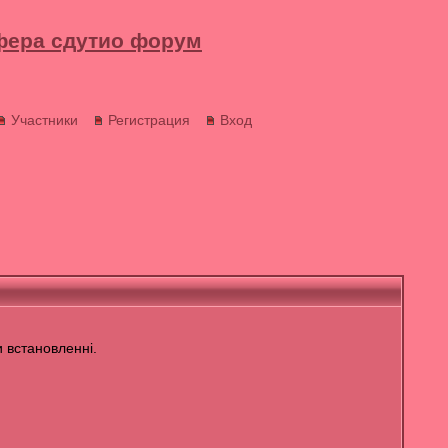
фера сдутио форум
Участники
Регистрация
Вход
 встановленні.